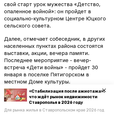
свой старт урок мужества «Детство,
опаленное войной»: он пройдет в
социально-культурном Центре Юцкого
сельского совета.
Далее, отмечает собеседник, в других
населенных пунктах района состоятся
выставки, акции, вечера памяти.
Последнее мероприятие - вечер-
встреча «Дети войны» - пройдет 30
января в поселке Пятигорском в
местном Доме культуры.
«Стабилизация после ажиотажа»:
Предгорный район, так же, как и другие
что ждёт рынок недвижимости
муниципальные образования
Ставрополья в 2026 году
Ставрополья, в январе 2018 года
Для рынка жилья в Ставропольском крае 2026 год