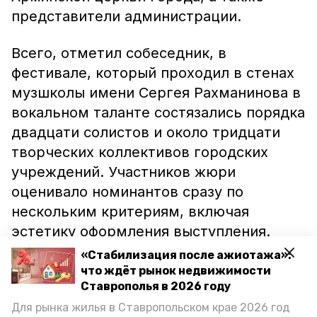
представители администрации.
Всего, отметил собеседник, в
фестивале, который проходил в стенах
музшколы имени Сергея Рахманинова в
вокальном таланте состязались порядка
двадцати солистов и около тридцати
творческих коллективов городских
учреждений. Участников жюри
оценивало номинантов сразу по
нескольким критериям, включая
эстетику оформления выступления.
«Стабилизация после ажиотажа»:
Лучшие были отмечены дипломами
что ждёт рынок недвижимости
лауреатов, а также благодарственными
Ставрополья в 2026 году
письмами от организационного
Для рынка жилья в Ставропольском крае 2026 год