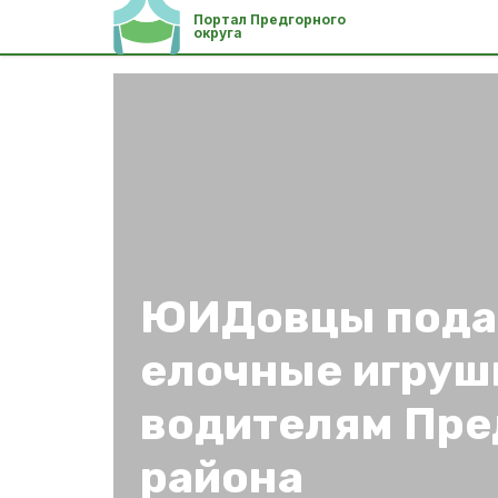
Портал Предгорного
округа
ЮИДовцы пода
елочные игруш
водителям Пре
района