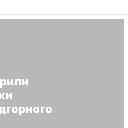
рили
ки
дгорного