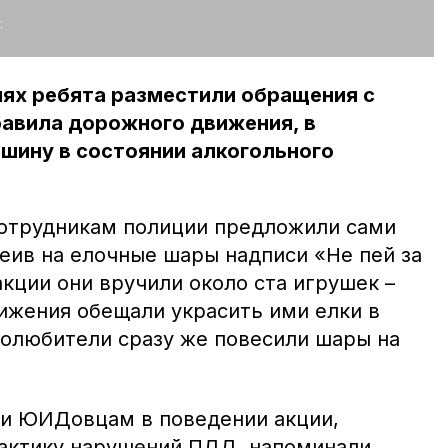
:
иях ребята разместили обращения с
авила дорожного движения, в
ашину в состоянии алкогольного
сотрудникам полиции предложили сами
еив на елочные шары надписи «Не пей за
акции они вручили около ста игрушек –
ижения обещали украсить ими елки в
толюбители сразу же повесили шары на
ли ЮИДовцам в поведении акции,
актику нарушений ПДД, напоминали