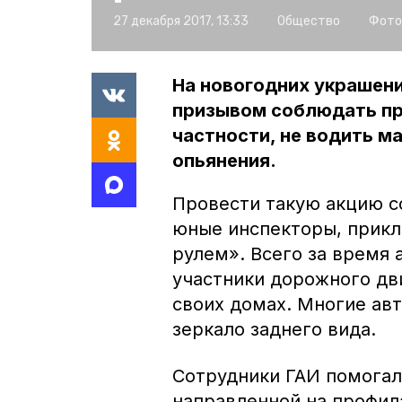
27 декабря 2017, 13:33
Общество
Фото
На новогодних украшен
призывом соблюдать пр
частности, не водить м
опьянения.
Провести такую акцию 
юные инспекторы, прикл
рулем». Всего за время 
участники дорожного дв
своих домах. Многие ав
зеркало заднего вида.
Сотрудники ГАИ помога
направленной на профил