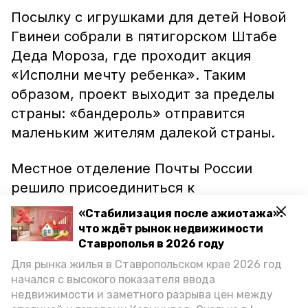
Посылку с игрушками для детей Новой
Гвинеи собрали в пятигорском Штабе
Деда Мороза, где проходит акция
«Исполни мечту ребенка». Таким
образом, проект выходит за пределы
страны: «бандероль» отправится
маленьким жителям далекой страны.
Местное отделение Почты России
решило присоединиться к
благотворительной акции и оплатит
«Стабилизация после ажиотажа»:
доставку подарков папуасам.
что ждёт рынок недвижимости
Ставрополья в 2026 году
Сегодня на главпочтамте Дед Мороз
Для рынка жилья в Ставропольском крае 2026 год
начался с высокого показателя ввода
торжественно отправил посылку
недвижимости и заметного разрыва цен между
адресантам. Сообщается, что к Новому