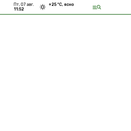
пт, 07 авг.
+
25
°С,
ясно
11:52