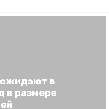
 ожидают в
д в размере
лей