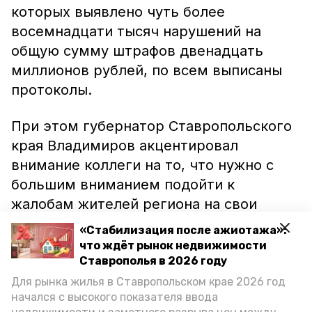
которых выявлено чуть более
восемнадцати тысяч нарушений на
общую сумму штрафов двенадцать
миллионов рублей, по всем выписаны
протоколы.
При этом губернатор Ставропольского
края Владимиров акцентировал
внимание коллеги на то, что нужно с
большим вниманием подойти к
жалобам жителей региона на свои
управляющие компании.
«Стабилизация после ажиотажа»:
что ждёт рынок недвижимости
По словам руководителя региона,
Ставрополья в 2026 году
сегодня слишком много людей
Для рынка жилья в Ставропольском крае 2026 год
начался с высокого показателя ввода
недовольны компаниями, которые