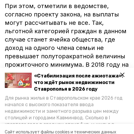
При этом, отметили в ведомстве,
согласно проекту закона, на выплаты
могут рассчитывать не все. Так,
льготной категорией граждан в данном
случае станет ячейка общества, где
доход на одного члена семьи не
превышает полуторакратной величины
прожиточного минимума. В 2018 году на
Ставрополье эта цифра находится на
«Стабилизация после ажиотажа»:
уровне чуть более четырнадцати тысяч
что ждёт рынок недвижимости
рублей.
Ставрополья в 2026 году
Для рынка жилья в Ставропольском крае 2026 год
начался с высокого показателя ввода
Выплаты будут производиться до
недвижимости и заметного разрыва цен между
достижения ребенком
столицей и городами Кавминвод. Сколько в I
полуторагодовалого возраста.
квартале года в среднем стоит 1 кв. м жилья в
Документы на льготы необходимо
городах и округах региона, как изменился спрос на
Сайт использует файлы cookies и технических данных