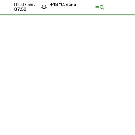
пт, 07 авг.
+
18
°С,
ясно
07:50