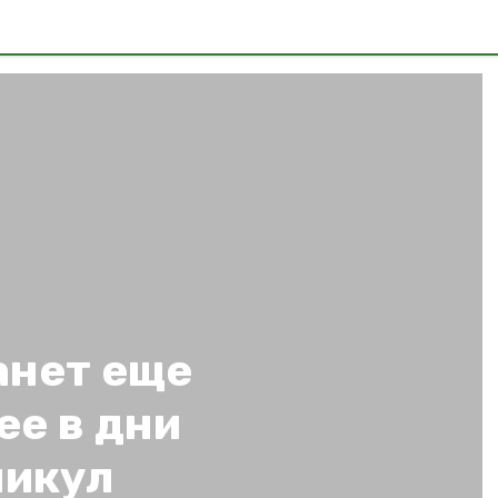
анет еще
ее в дни
никул