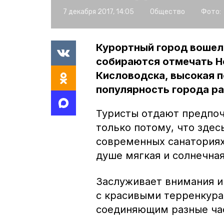
7 декабря 2017, 14:05
Общество
Фото:
Курортный город вошел 
собираются отмечать Н
Кисловодска, высокая по
популярность города р
Туристы отдают предпоч
только потому, что здес
современных санаториях
душе мягкая и солнечная
Заслуживает внимания и
с красивыми терренкура
соединяющим разные час