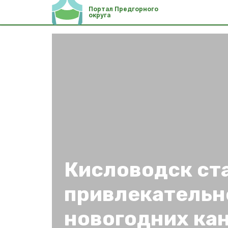
Портал Предгорного
округа
Кисловодск ст
привлекательн
новогодних ка