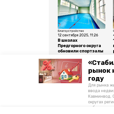
Благоустройство
12 сентября 2025, 11:26
В школах
Предгорного округа
обновили спортзалы
«Стаби
рынок 
году
Все новости
Для рынка жи
ввода недви
Кавминвод. С
земский работник культуры
округах реги
себестоимост
стоимости к
Авторы:
Анастасия Михайловская