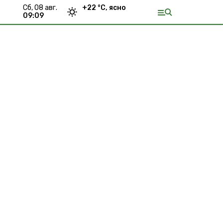
сб, 08 авг.
+
22
°С,
ясно
09:10