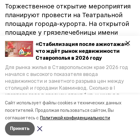
Торжественное открытие мероприятия
планируют провести на Театральной
площади города-курорта. На открытой
площадке у грязелечебницы имени
Семашко запланирован показ «Кино под
«Стабилизация после ажиотажа»:
Кавказским небом». А закрытие
что ждёт рынок недвижимости
состоится в концертном зале имени
Ставрополья в 2026 году
Шаляпина.
Для рынка жилья в Ставропольском крае 2026 год
начался с высокого показателя ввода
недвижимости и заметного разрыва цен между
Окончательный срок подачи заявок
столицей и городами Кавминвод. Сколько в I
намечен на 2 июля 2021 года. Срок
квартале года в среднем стоит 1 кв. м жилья в
организации кинофестиваля — до 1
городах и округах региона, как изменился спрос на
Сайт использует файлы cookies и технических данных
первичку и вторичку, какова себестоимость
сентября.
посетителей.
Продолжая пользоваться сайтом, Вы
стройки собственного жилья в этом году и какие
соглашаетесь с
Политикой конфиденциальности
прогнозы о стоимости квадратных метров дают
Принять
эксперты, выясняла корреспондент «Победы26».
Авторы:
Вита Кузьменко