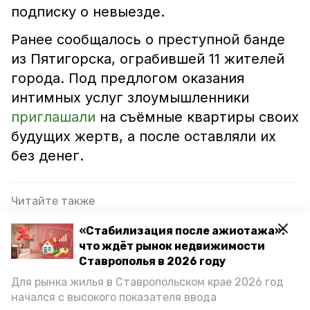
подписку о невыезде.
Ранее сообщалось о преступной банде
из Пятигорска, ограбившей 11 жителей
города. Под предлогом оказания
интимных услуг злоумышленники
приглашали
на съёмные квартиры своих
будущих жертв, а после оставляли их
без денег.
Читайте также
Травмы головы получили две девочки в ДТП в
«Стабилизация после ажиотажа»:
Предгорном округе
что ждёт рынок недвижимости
Ставрополья в 2026 году
Житель Предгорья пойдёт под суд за повторную
демонстрацию нацистской символики
Для рынка жилья в Ставропольском крае 2026 год
начался с высокого показателя ввода
Житель Лермонтова подозревается в убийстве