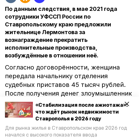
По данным следствия, в мае 2021 года
сотрудники УФССП России по
Ставропольскому краю предложили
жительнице Лермонтова за
вознаграждение прекратить
исполнительные производства,
возбуждённые в отношении неё.
Согласно договорённости, женщина
передала начальнику отделения
судебных приставов 45 тысяч рублей.
После получения денег злоумышленник
был задержан сотрудниками УФСБ
«Стабилизация после ажиотажа»:
России по Ставропольскому краю.
что ждёт рынок недвижимости
Ставрополья в 2026 году
В отношении начальника и судебного
Для рынка жилья в Ставропольском крае 2026 год
начался с высокого показателя ввода
пристава-исполнителя возбудили