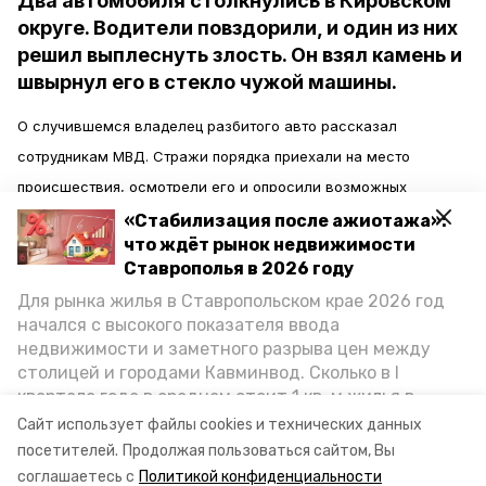
Два автомобиля столкнулись в Кировском
округе. Водители повздорили, и один из них
решил выплеснуть злость. Он взял камень и
швырнул его в стекло чужой машины.
О случившемся владелец разбитого авто рассказал
сотрудникам МВД. Стражи порядка приехали на место
происшествия, осмотрели его и опросили возможных
свидетелей.
«Стабилизация после ажиотажа»:
что ждёт рынок недвижимости
Ставрополья в 2026 году
Выяснилось, что камень бросал 18-летний молодой человек,
Для рынка жилья в Ставропольском крае 2026 год
который во всём сознался в отделе полиции. Он объяснил, что
начался с высокого показателя ввода
во время перепалки решил выплеснуть агрессию, и потому
недвижимости и заметного разрыва цен между
испортил чужой автомобиль.
столицей и городами Кавминвод. Сколько в I
квартале года в среднем стоит 1 кв. м жилья в
городах и округах региона, как изменился спрос на
Против молодого человека возбуждено уголовное дело по
Сайт использует файлы cookies и технических данных
первичку и вторичку, какова себестоимость
посетителей.
Продолжая пользоваться сайтом, Вы
статье об умышленном повреждении чужого имущества.
стройки собственного жилья в этом году и какие
соглашаетесь с
Политикой конфиденциальности