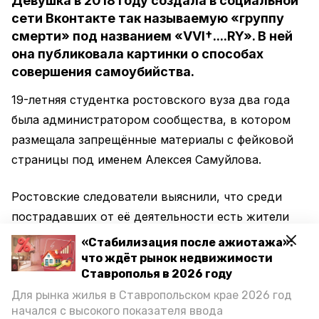
Девушка в 2018 году создала в социальной
сети Вконтакте так называемую «группу
смерти» под названием «VVI†....RY». В ней
она публиковала картинки о способах
совершения самоубийства.
19-летняя студентка ростовского вуза два года
была администратором сообщества, в котором
размещала запрещённые материалы с фейковой
страницы под именем Алексея Самуйлова.
Ростовские следователи выяснили, что среди
пострадавших от её деятельности есть жители
Ставропольского края. Правоохранители уже
«Стабилизация после ажиотажа»:
завели на девушку уголовное дело за побуждение
что ждёт рынок недвижимости
Ставрополья в 2026 году
к совершению самоубийства в Интернете.
Для рынка жилья в Ставропольском крае 2026 год
начался с высокого показателя ввода
На данный момент ростовчанка находится в