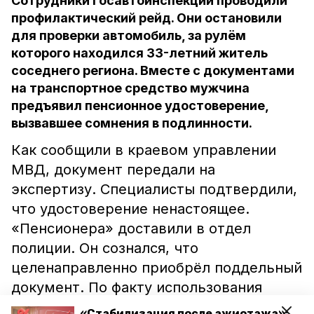
Сотрудники Госавтоинспекции проводили
профилактический рейд. Они остановили
для проверки автомобиль, за рулём
которого находился 33-летний житель
соседнего региона. Вместе с документами
на транспортное средство мужчина
предъявил пенсионное удостоверение,
вызвавшее сомнения в подлинности.
Как сообщили в краевом управлении
МВД, документ передали на
экспертизу. Специалисты подтвердили,
что удостоверение ненастоящее.
«Пенсионера» доставили в отдел
полиции. Он сознался, что
целенаправленно приобрёл поддельный
документ. По факту использования
подложного удостоверения возбудили
«Стабилизация после ажиотажа»: