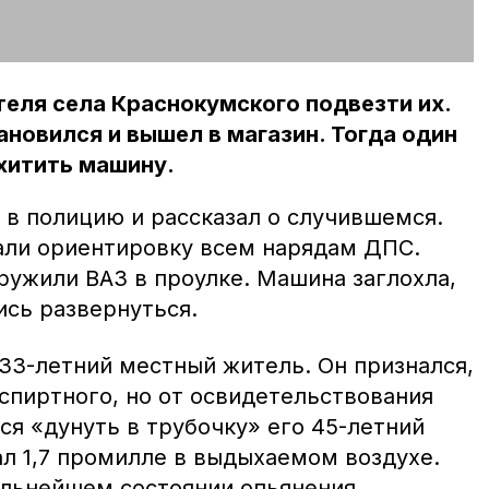
еля села Краснокумского подвезти их.
ановился и вышел в магазин. Тогда один
хитить машину.
 в полицию и рассказал о случившемся.
али ориентировку всем нарядам ДПС.
ружили ВАЗ в проулке. Машина заглохла,
ись развернуться.
33-летний местный житель. Он признался,
спиртного, но от освидетельствования
лся «дунуть в трубочку» его 45-летний
ал 1,7 промилле в выдыхаемом воздухе.
ильнейшем состоянии опьянения.