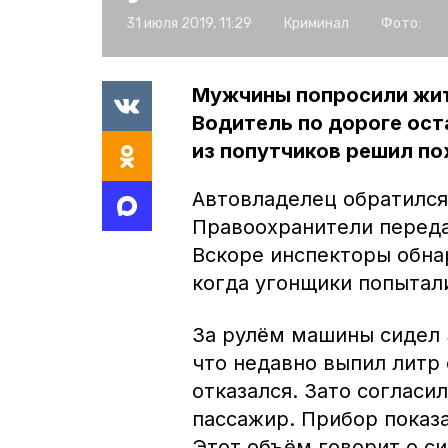
31 июля 2019, 11:29
Криминал
Фото:
Мужчины попросили жит
Водитель по дороге ост
из попутчиков решил по
Автовладелец обратился
Правоохранители перед
Вскоре инспекторы обна
когда угонщики попытал
За рулём машины сидел 
что недавно выпил литр 
отказался. Зато согласи
пассажир. Прибор показ
Этот объём говорит о с