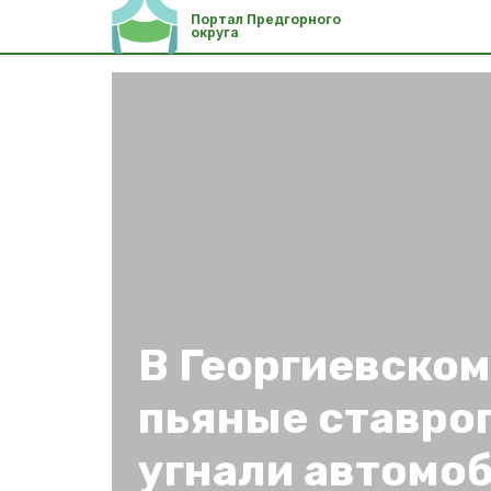
Портал Предгорного
округа
В Георгиевском
пьяные ставро
угнали автомо