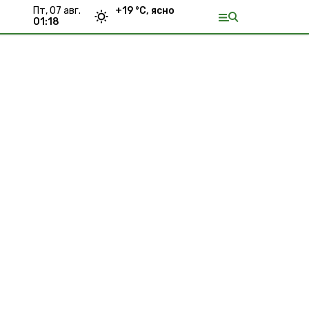
пт, 07 авг.
+
19
°С,
ясно
01:18