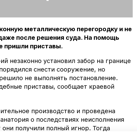
аконную металлическую перегородку и не
даже после решения суда. На помощь
е пришли приставы.
ий незаконно установил забор на границе
порядился снести сооружение, но
решило не выполнять постановление.
удебные приставы, сообщает краевой
ительное производство и проведена
санатория о последствиях неисполнения
т они получили полный игнор. Тогда
сли 50-тысячный исполнительский сбор.