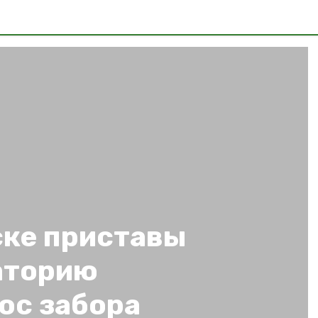
ке приставы
аторию
ос забора