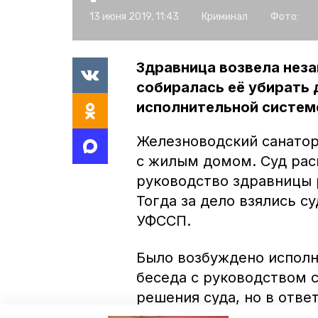
13 июня 2019, 11:43
Криминал
Фото:
Здравница возвела нез
собиралась её убирать 
исполнительной систем
Железноводский санатор
с жилым домом. Суд рас
руководство здравницы 
Тогда за дело взялись с
УФССП.
Было возбуждено исполн
беседа с руководством 
решения суда, но в отве
судебные приставы выне