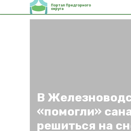
Портал Предгорного
округа
В Железноводс
«помогли» сан
решиться на сн