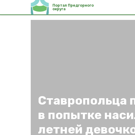
Портал Предгорного
округа
Ставропольца 
в попытке наси
летней девочк