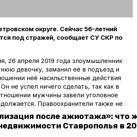
тровском округе. Сейчас 56-летний
тся под стражей, сообщает СУ СКР по
я, 26 апреля 2019 года злоумышленник
тнюю девочку, заманил её в подъезд и
ношении неё насильственные действия
Он не успел ничего сделать, так как в
отношении мужчины завели уголовное
одолжается. Правоохранители также не
твий подозреваемого могли пострадать и
лизация после ажиотажа»: что 
ообщать обо всех фактах в полицию
недвижимости Ставрополья в 2
о телефонам: 8(865-47) 4-16-85, 4-65-57.