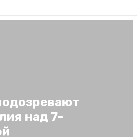
подозревают
лия над 7-
ой