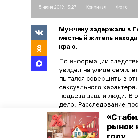
5 июня 2019, 13:27
Криминал
Фото:
Мужчину задержали в Пе
местный житель находи
краю.
По информации следстви
увидел на улице семиле
пытался совершить в от
сексуального характера. 
подъезд зашли люди. В 
дело. Расследование пр
исключают, что от дейс
«Стаби
другие дети. И просят с
рынок 
Петровского округа или п
году