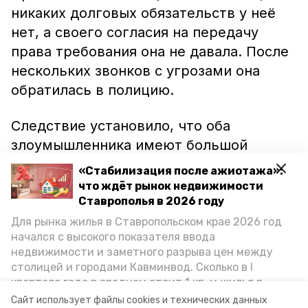
никаких долговых обязательств у неё
нет, а своего согласия на передачу
права требования она не давала. После
нескольких звонков с угрозами она
обратилась в полицию.
Следствие установило, что оба
злоумышленника имеют большой
авторитет у молодёжи, относящейся к
«Стабилизация после ажиотажа»:
неформальному движению «АУЕ», а
что ждёт рынок недвижимости
также контролируют преступные
Ставрополья в 2026 году
группы, действующие в
Для рынка жилья в Ставропольском крае 2026 год
начался с высокого показателя ввода
Ставропольском крае.
недвижимости и заметного разрыва цен между
столицей и городами Кавминвод. Сколько в I
Ранее в Предгорном районе
квартале года в среднем стоит 1 кв. м жилья в
вооружённые люди
напали
на машину
городах и округах региона, как изменился спрос на
Сайт использует файлы cookies и технических данных