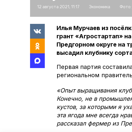
12 августа 2021, 11:17
Экономика
Фото:
Илья Мурчаев из посёлк
грант «Агростартап» на
Предгорном округе на т
высадил клубнику сорта
Первая партия составила
региональном правитель
«Опыт выращивания клубн
Конечно, не в промышленн
кустов, за которыми я у
эта ягода мне всегда нр
рассказал фермер из Пре