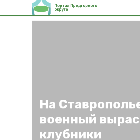
Портал Предгорного
округа
На Ставрополь
военный вырас
клубники