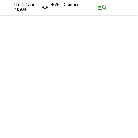
пт, 07 авг.
+
25
°С,
ясно
10:06