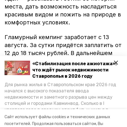
места, дать возможность насладиться
красивым видом и пожить на природе в
комфортных условиях.
Гламурный кемпинг заработает с 13
августа. За сутки придётся заплатить от
12 до 18 тысяч рублей. В дальнейшем
предприниматели планируют
«Стабилизация после ажиотажа»:
организовать для гостей экскурсии по
что ждёт рынок недвижимости
КМВ.
Ставрополья в 2026 году
Для рынка жилья в Ставропольском крае 2026 год
начался с высокого показателя ввода
Узнать
о том, как глэмпинг поможет
недвижимости и заметного разрыва цен между
привлечь зарубежных туристов на
столицей и городами Кавминвод. Сколько в I
Ставрополье, можно в новом
квартале года в среднем стоит 1 кв. м жилья в
спецпроекте
«Победы26» — «Открытие
городах и округах региона, как изменился спрос на
Сайт использует файлы cookies и технических данных
первичку и вторичку, какова себестоимость
месяца».
посетителей.
Продолжая пользоваться сайтом, Вы