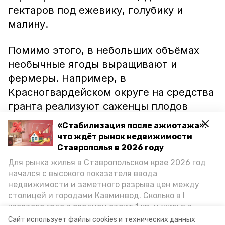
гектаров под ежевику, голубику и
малину.
Помимо этого, в небольших объёмах
необычные ягоды выращивают и
фермеры. Например, в
Красногвардейском округе на средства
гранта реализуют саженцы плодов
красной и жёлтой малины, ежевики и
«Стабилизация после ажиотажа»:
ежемалины.
что ждёт рынок недвижимости
Ставрополья в 2026 году
«В целом, общая площадь ягодных
Для рынка жилья в Ставропольском крае 2026 год
начался с высокого показателя ввода
насаждений в нашем крае сейчас
недвижимости и заметного разрыва цен между
составляет свыше 133 гектаров. И с
столицей и городами Кавминвод. Сколько в I
каждым годом эта цифра будет расти», —
квартале года в среднем стоит 1 кв. м жилья в
подчеркнул глава Ставрополья Владимир
городах и округах региона, как изменился спрос на
Сайт использует файлы cookies и технических данных