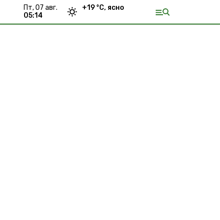
пт, 07 авг.
+
19
°С,
ясно
05:14