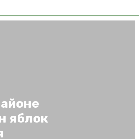
районе
н яблок
я