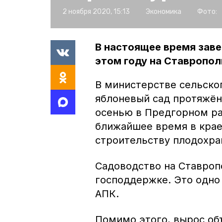
2 ноября 2020, 15:13
Экономика
Фото:
В настоящее время заве
этом году на Ставропол
В министерстве сельског
яблоневый сад протяжён
осенью в Предгорном ра
ближайшее время в крае
строительству плодохра
Садоводство на Ставроп
господдержке. Это одно
АПК.
Помимо этого, вырос об