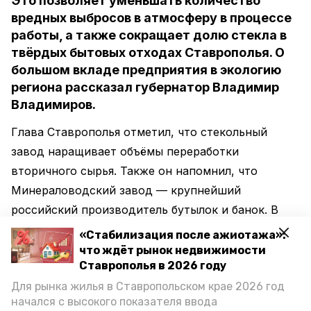
Это позволяет уменьшать количество
вредных выбросов в атмосферу в процессе
работы, а также сокращает долю стекла в
твёрдых бытовых отходах Ставрополья. О
большом вкладе предприятия в экологию
региона рассказал губернатор Владимир
Владимиров.
Глава Ставрополья отметил, что стекольный
завод наращивает объёмы переработки
вторичного сырья. Также он напомнил, что
Минераловодский завод — крупнейший
российский производитель бутылок и банок. В
год предприятие выпускает свыше 470
«Стабилизация после ажиотажа»:
миллионов единиц продукции. При этом в
что ждёт рынок недвижимости
Ставрополья в 2026 году
составе одного сосуда может быть до 45
Для рынка жилья в Ставропольском крае 2026 год
процентов вторсырья.
начался с высокого показателя ввода