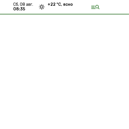
сб, 08 авг.
+
22
°С,
ясно
08:35