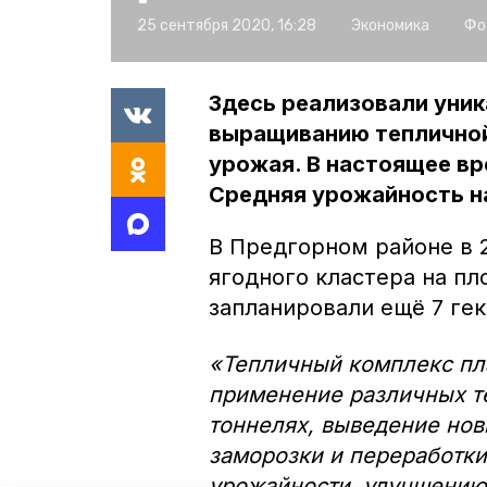
25 сентября 2020, 16:28
Экономика
Фо
Здесь реализовали уник
выращиванию тепличной 
урожая. В настоящее вр
Средняя урожайность на
В Предгорном районе в 
ягодного кластера на пл
запланировали ещё 7 ге
«Тепличный комплекс пл
применение различных те
тоннелях, выведение нов
заморозки и переработки
урожайности, улучшению