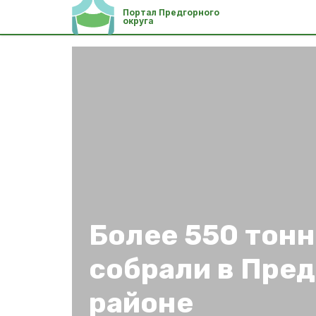
Портал Предгорного
округа
Более 550 тон
собрали в Пре
районе