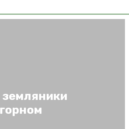
н земляники
дгорном