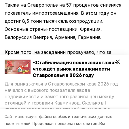
Также на Ставрополье на 57 процентов снизился
показатель импортозамещения. В этом году он
достиг 8,5 тонн тысяч сельхозпродукции.
Основные страны-поставщики: Франция,
Белоруссия Венгрия, Армения, Германия.
Кроме того, на заседании прозвучало, что за
последние полгода объём отгруженных
«Стабилизация после ажиотажа»:
сельхозпродуктов собственного производства
что ждёт рынок недвижимости
Ставрополья в 2026 году
достиг 45,2 миллиарда рублей или 112,7
Для рынка жилья в Ставропольском крае 2026 год
процентов к аналогичному периоду 2019 года, а
начался с высокого показателя ввода
напитков — 9,4 миллиарда.
недвижимости и заметного разрыва цен между
столицей и городами Кавминвод. Сколько в I
Ранее сообщалось, что ставропольское
квартале года в среднем стоит 1 кв. м жилья в
предприятие по производству сыра
получило
городах и округах региона, как изменился спрос на
Сайт использует файлы cookies и технических данных
первичку и вторичку, какова себестоимость
пять миллионов рублей на развитие.
посетителей.
Продолжая пользоваться сайтом, Вы
стройки собственного жилья в этом году и какие