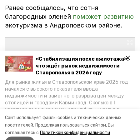
Ранее сообщалось, что сотня
благородных оленей
поможет развитию
экотуризма в Андроповском районе.
«Стабилизация после ажиотажа»:
что ждёт рынок недвижимости
Ставрополья в 2026 году
Для рынка жилья в Ставропольском крае 2026 год
начался с высокого показателя ввода
недвижимости и заметного разрыва цен между
столицей и городами Кавминвод. Сколько в I
квартале года в среднем стоит 1 кв. м жилья в
городах и округах региона, как изменился спрос на
Сайт использует файлы cookies и технических данных
первичку и вторичку, какова себестоимость
посетителей.
Продолжая пользоваться сайтом, Вы
стройки собственного жилья в этом году и какие
соглашаетесь с
Политикой конфиденциальности
прогнозы о стоимости квадратных метров дают