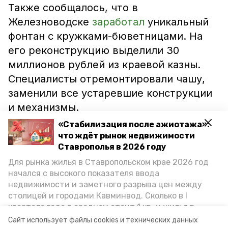
Также сообщалось, что в
Железноводске
заработал
уникальный
фонтан с кружками-бюветницами. На
его реконструкцию выделили 30
миллионов рублей из краевой казны.
Специалисты отремонтировали чашу,
заменили все устаревшие конструкции
и механизмы.
«Стабилизация после ажиотажа»:
Кроме того, в конце сентября в
что ждёт рынок недвижимости
курортном городе
Ставрополья в 2026 году
установили
большую
открытку, где каждый мог оставить
Для рынка жилья в Ставропольском крае 2026 год
начался с высокого показателя ввода
пожелания в адрес Ставропольского
недвижимости и заметного разрыва цен между
края.
столицей и городами Кавминвод. Сколько в I
квартале года в среднем стоит 1 кв. м жилья в
Фото: пресс-служба администрации
городах и округах региона, как изменился спрос на
Сайт использует файлы cookies и технических данных