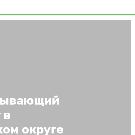
тывающий
 в
ом округе