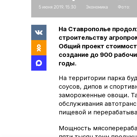
5 июня 2019, 15:30
Экономика
Фото:
На Ставрополье продол
строительству агропро
Общий проект стоимост
создание до 900 рабочи
годы.
На территории парка буд
соусов, дипов и спортив
замороженные овощи. Та
обслуживания автотранс
пищевой и перерабатыв
Мощность мясоперераба
пяти тысяч тонн продукц