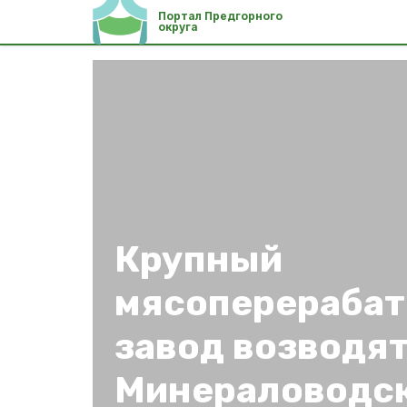
Портал Предгорного
округа
Крупный
мясоперераба
завод возводят
Минераловодск