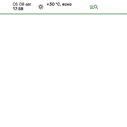
сб, 08 авг.
+
30
°С,
ясно
17:58