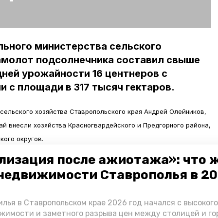
льного министерства сельского
намолот подсолнечника составил свыше
дней урожайности 16 центнеров с
и с площади в 317 тысяч гектаров.
сельского хозяйства Ставропольского края Андрей Олейников,
ай внесли хозяйства Красногвардейского и Предгорного района,
кого округов.
лизация после ажиотажа»: что 
имого рапса составила 56 тысяч гектаров. Собрали 84 тысячи
недвижимости Ставрополья в 2
неров с гектара. Кроме этого, в 2018 года аграрии края собрали
ри урожайности 4,9 центнера с гектара. В этом году
лья в Ставропольском крае 2026 год начался с высоког
еять площадь в 380 тысяч гектаров.
жимости и заметного разрыва цен между столицей и г