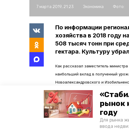
7 марта 2019, 21:23
Экономика
Фото:
По информации региона
хозяйства в 2018 году 
508 тысяч тонн при сре
гектара. Культуру убрал
Как рассказал заместитель министра 
наибольший вклад в полученный урож
Новоалександровского и Изобильненс
«Стаби
В минувшем году посевная площадь оз
рынок 
тонн со средней урожайностью 15 цент
году
четыре тысячи тонны маслосемян сои п
Для рынка жи
масличными культурами планируют зас
ввода недви