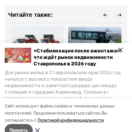
Читайте также:
«Стабилизация после ажиотажа»:
что ждёт рынок недвижимости
Сельское хозяйство
Благоустройство
Об
Ставрополья в 2026 году
29 июня , 16:01
12 июня , 17:05
28
К уборке урожая
Новый маршрут, о
Ра
Для рынка жилья в Ставропольском крае 2026 год
приступили 19 округов
котором жители
в 
Ставрополья —
попросили губернатора,
от
начался с высокого показателя ввода
губернатор
запустили в Предгорье
кр
недвижимости и заметного разрыва цен между
столицей и городами Кавминвод. Сколько в I
Все новости
квартале года в среднем стоит 1 кв. м жилья в
городах и округах региона, как изменился спрос на
Сайт использует файлы cookies и технических данных
первичку и вторичку, какова себестоимость
посетителей.
Продолжая пользоваться сайтом, Вы
ставрополье
сельское хозяйство
стройки собственного жилья в этом году и какие
соглашаетесь с
Политикой конфиденциальности
прогнозы о стоимости квадратных метров дают
Принять
эксперты, выясняла корреспондент «Победы26».
Авторы:
Лолита Кунижева