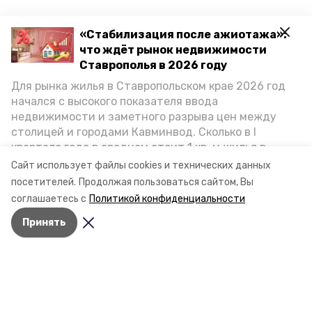
«Стабилизация после ажиотажа»:
что ждёт рынок недвижимости
Ставрополья в 2026 году
Для рынка жилья в Ставропольском крае 2026 год
начался с высокого показателя ввода
недвижимости и заметного разрыва цен между
столицей и городами Кавминвод. Сколько в I
квартале года в среднем стоит 1 кв. м жилья в
городах и округах региона, как изменился спрос на
Сайт использует файлы cookies и технических данных
первичку и вторичку, какова себестоимость
посетителей.
Продолжая пользоваться сайтом, Вы
стройки собственного жилья в этом году и какие
соглашаетесь с
Политикой конфиденциальности
прогнозы о стоимости квадратных метров дают
Принять
эксперты, выясняла корреспондент «Победы26».
Разделы
Новости