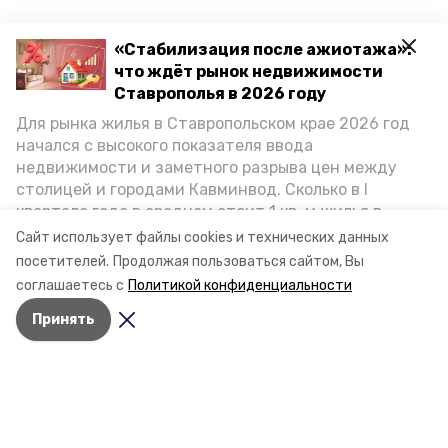
«Стабилизация после ажиотажа»:
что ждёт рынок недвижимости
Ставрополья в 2026 году
Для рынка жилья в Ставропольском крае 2026 год
начался с высокого показателя ввода
недвижимости и заметного разрыва цен между
столицей и городами Кавминвод. Сколько в I
квартале года в среднем стоит 1 кв. м жилья в
городах и округах региона, как изменился спрос на
Сайт использует файлы cookies и технических данных
первичку и вторичку, какова себестоимость
посетителей.
Продолжая пользоваться сайтом, Вы
стройки собственного жилья в этом году и какие
соглашаетесь с
Политикой конфиденциальности
прогнозы о стоимости квадратных метров дают
Принять
эксперты, выясняла корреспондент «Победы26».
Разделы
Новости