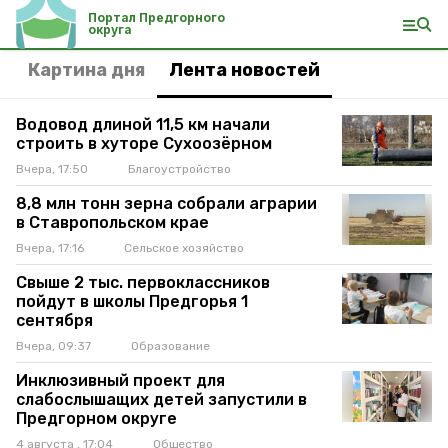
Портал Предгорного
округа
Картина дня
Лента новостей
Водовод длиной 11,5 км начали
строить в хуторе Сухоозёрном
Вчера, 17:50
Благоустройство
8,8 млн тонн зерна собрали аграрии
в Ставропольском крае
Вчера, 17:16
Сельское хозяйство
Свыше 2 тыс. первоклассников
пойдут в школы Предгорья 1
сентября
Вчера, 09:37
Образование
Инклюзивный проект для
слабослышащих детей запустили в
Предгорном округе
4 августа , 17:04
Общество