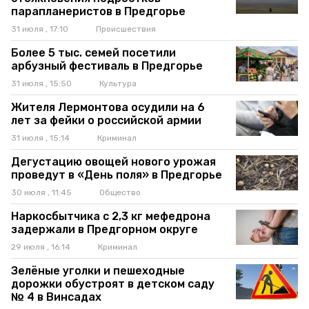
парапланеристов в Предгорье
31 июля , 17:10
Происшествия
Более 5 тыс. семей посетили
арбузный фестиваль в Предгорье
31 июля , 15:50
Культура
Жителя Лермонтова осудили на 6
лет за фейки о российской армии
31 июля , 15:14
Криминал
Дегустацию овощей нового урожая
проведут в «День поля» в Предгорье
30 июля , 11:45
Общество
Наркосбытчика с 2,3 кг мефедрона
задержали в Предгорном округе
29 июля , 16:14
Криминал
Зелёные уголки и пешеходные
дорожки обустроят в детском саду
№ 4 в Винсадах