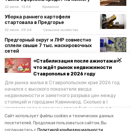
22 июля , 13:04
Криминал
Уборка раннего картофеля
стартовала в Предгорье
22 июля , 09:54
Сельское хозяйство
Предгорный округ и ЛНР совместно
сплели свыше 7 тыс. маскировочных
сетей
21 июля , 17:23
Армия
«Стабилизация после ажиотажа»:
что ждёт рынок недвижимости
Воду отключат в Предгорном округе
Ставрополья в 2026 году
из-за ремонта на Эшкаконском
гидроузле
Для рынка жилья в Ставропольском крае 2026 год
21 июля , 09:52
ЖКХ
начался с высокого показателя ввода
недвижимости и заметного разрыва цен между
Около 10 тыс. инсультов происходит
столицей и городами Кавминвод. Сколько в I
ежегодно на Ставрополье
квартале года в среднем стоит 1 кв. м жилья в
21 июля , 09:00
Здравоохранение
городах и округах региона, как изменился спрос на
Сайт использует файлы cookies и технических данных
Ставропольцам на три недели
первичку и вторичку, какова себестоимость
посетителей.
Продолжая пользоваться сайтом, Вы
ограничат въезд в леса для защиты
стройки собственного жилья в этом году и какие
соглашаетесь с
Политикой конфиденциальности