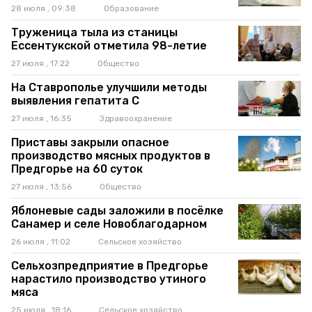
28 июля , 09:38
Образование
Труженица тыла из станицы
Ессентукской отметила 98-летие
27 июля , 17:22
Общество
На Ставрополье улучшили методы
выявления гепатита C
27 июля , 16:35
Здравоохранение
Приставы закрыли опасное
производство мясных продуктов в
Предгорье на 60 суток
27 июля , 13:56
Общество
Яблоневые сады заложили в посёлке
Санамер и селе Новоблагодарном
26 июля , 11:02
Сельское хозяйство
Сельхозпредприятие в Предгорье
нарастило производство утиного
мяса
25 июля , 18:16
Сельское хозяйство