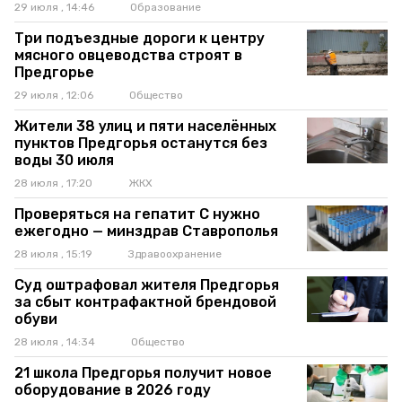
29 июля , 14:46
Образование
Три подъездные дороги к центру
мясного овцеводства строят в
Предгорье
29 июля , 12:06
Общество
Жители 38 улиц и пяти населённых
пунктов Предгорья останутся без
воды 30 июля
28 июля , 17:20
ЖКХ
Проверяться на гепатит C нужно
ежегодно — минздрав Ставрополья
28 июля , 15:19
Здравоохранение
Суд оштрафовал жителя Предгорья
за сбыт контрафактной брендовой
обуви
28 июля , 14:34
Общество
21 школа Предгорья получит новое
оборудование в 2026 году