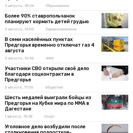
3 августа , 18:06
Образование
Более 90% ставропольчанок
планируют кормить детей грудью
3 августа , 16:00
Здравоохранение
В семи населённых пунктах
Предгорья временно отключат газ 4
августа
3 августа , 15:42
ЖКХ
Участники СВО открыли своё дело
благодаря соцконтрактам в
Предгорье
2 августа , 17:05
Общество
Шесть медалей выиграли бойцы из
Предгорья на Кубке мира по ММА в
Дагестане
1 августа , 10:18
Спорт
Уголовное дело возбудили после
столкновения подростков-