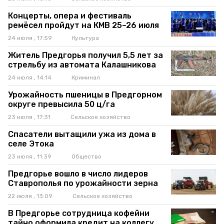
Концерты, опера и фестиваль
ремёсел пройдут на КМВ 25–26 июля
24 июля , 17:59
Культура
Житель Предгорья получил 5,5 лет за
стрельбу из автомата Калашникова
24 июля , 14:14
Криминал
Урожайность пшеницы в Предгорном
округе превысила 50 ц/га
23 июля , 17:31
Сельское хозяйство
Спасатели вытащили ужа из дома в
селе Этока
23 июля , 11:39
Общество
Предгорье вошло в число лидеров
Ставрополья по урожайности зерна
22 июля , 13:09
Сельское хозяйство
В Предгорье сотрудница кофейни
тайно оформила кредит на коллегу