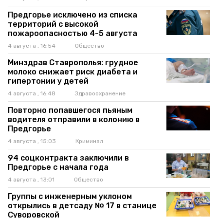
Предгорье исключено из списка
территорий с высокой
пожароопасностью 4-5 августа
4 августа , 16:54
Общество
Минздрав Ставрополья: грудное
молоко снижает риск диабета и
гипертонии у детей
4 августа , 16:48
Здравоохранение
Повторно попавшегося пьяным
водителя отправили в колонию в
Предгорье
4 августа , 15:03
Криминал
94 соцконтракта заключили в
Предгорье с начала года
4 августа , 13:01
Общество
Группы с инженерным уклоном
открылись в детсаду № 17 в станице
Суворовской