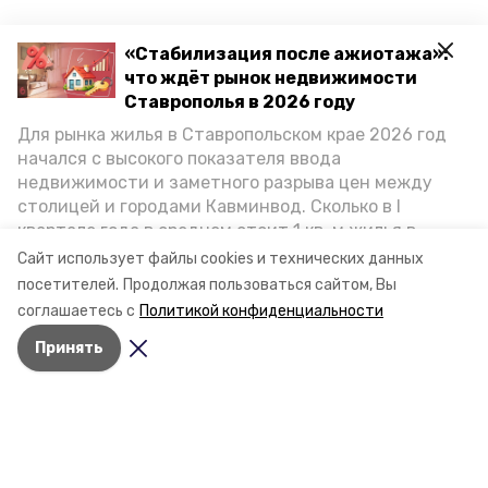
«Стабилизация после ажиотажа»:
что ждёт рынок недвижимости
Ставрополья в 2026 году
Для рынка жилья в Ставропольском крае 2026 год
начался с высокого показателя ввода
недвижимости и заметного разрыва цен между
столицей и городами Кавминвод. Сколько в I
квартале года в среднем стоит 1 кв. м жилья в
городах и округах региона, как изменился спрос на
Сайт использует файлы cookies и технических данных
первичку и вторичку, какова себестоимость
посетителей.
Продолжая пользоваться сайтом, Вы
стройки собственного жилья в этом году и какие
соглашаетесь с
Политикой конфиденциальности
прогнозы о стоимости квадратных метров дают
Принять
эксперты, выясняла корреспондент «Победы26».
Разделы
Новости