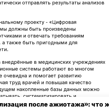
атически отправлять результаты анализов
нальному проекту - «Цифровая
емы должны быть произведены
тчиками и отвечать требованиям
, а также быть пригодными для
ети.
ка внедрённые в медицинских учреждениях
ионные системы работают во многом
же очевидна и помогает развитию
чая труд врачей и повышая качество
удущем накопленные базы данных можно
батывать, систематизировать и
ровень информатизации даст импульс для
лизация после ажиотажа»: что 