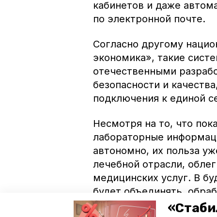
кабинетов и даже автом
по электронной почте.
Согласно другому нацио
экономика», такие сист
отечественными разрабо
безопасности и качества
подключения к единой с
Несмотря на то, что по
лабораторные информац
автономно, их польза у
лечебной отрасли, облег
медицинских услуг. В б
будет объединять, обра
анализировать. Такой у
«Стаби