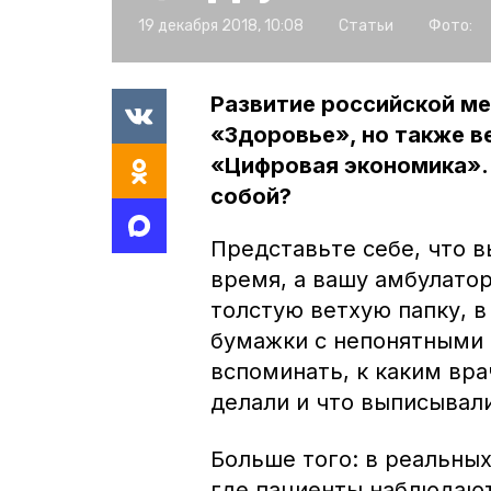
19 декабря 2018, 10:08
Статьи
Фото:
Развитие российской ме
«Здоровье», но также в
«Цифровая экономика».
собой?
Представьте себе, что в
время, а вашу амбулатор
толстую ветхую папку, в
бумажки с непонятными 
вспоминать, к каким вра
делали и что выписывал
Больше того: в реальны
где пациенты наблюдают