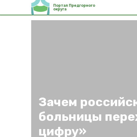
Портал Предгорного
округа
Зачем российс
больницы пере
цифру»