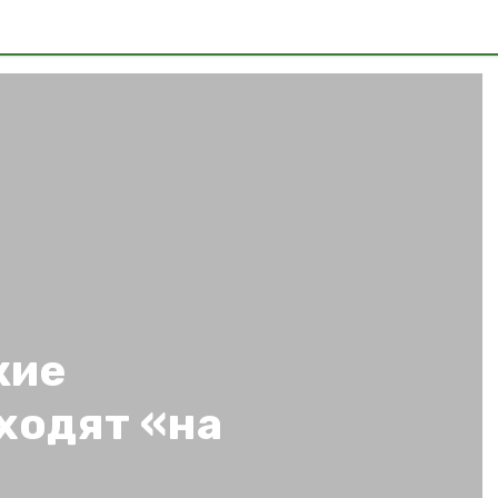
кие
ходят «на